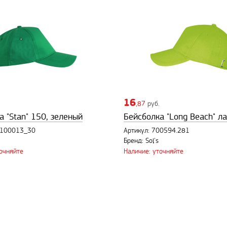
16
,87
руб.
а "Stan" 150, зеленый
Бейсболка "Long Beach" л
7100013_30
Артикул: 700594.281
N
Бренд: Sol's
точняйте
Наличие: уточняйте