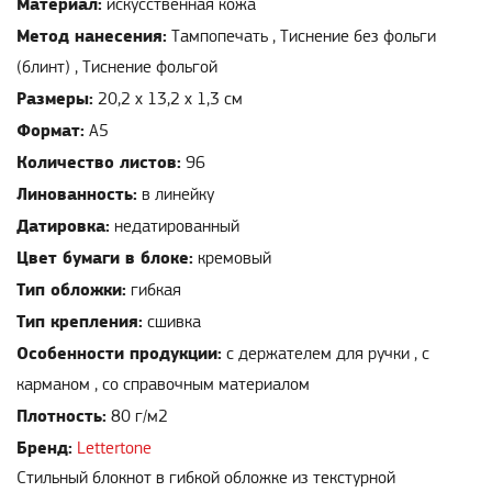
Материал:
искусственная кожа
Метод нанесения:
Тампопечать , Тиснение без фольги
(блинт) , Тиснение фольгой
Размеры:
20,2 х 13,2 х 1,3 см
Формат:
А5
Количество листов:
96
Линованность:
в линейку
Датировка:
недатированный
Цвет бумаги в блоке:
кремовый
Тип обложки:
гибкая
Тип крепления:
сшивка
Особенности продукции:
с держателем для ручки , с
карманом , со справочным материалом
Плотность:
80 г/м2
Бренд:
Lettertone
Стильный блокнот в гибкой обложке из текстурной