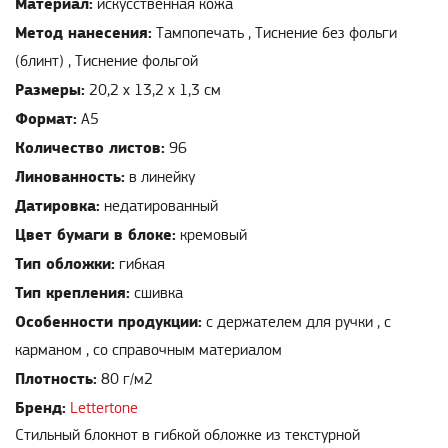
Материал:
искусственная кожа
Метод нанесения:
Тампопечать , Тиснение без фольги
(блинт) , Тиснение фольгой
Размеры:
20,2 х 13,2 х 1,3 см
Формат:
А5
Количество листов:
96
Линованность:
в линейку
Датировка:
недатированный
Цвет бумаги в блоке:
кремовый
Тип обложки:
гибкая
Тип крепления:
сшивка
Особенности продукции:
с держателем для ручки , с
карманом , со справочным материалом
Плотность:
80 г/м2
Бренд:
Lettertone
Стильный блокнот в гибкой обложке из текстурной