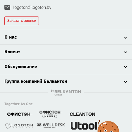
logoton@logoton.by
Заказать звонок
О нас
Клиент
Обслуживание
Группа компаний Белкантон
Together As One