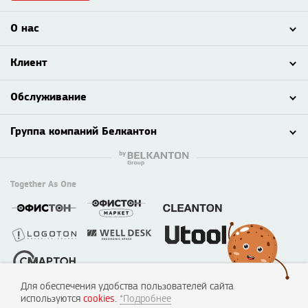
О нас
Клиент
Обслуживание
Группа компаний Белкантон
Together As One
Для обеспечения удобства пользователей сайта
© 2003 - 2026 ООО «Смартон», Логотон™
используются
cookies
.
*Подробнее
220138, г. Минск, пер. Липковский, д. 22, каб. 50