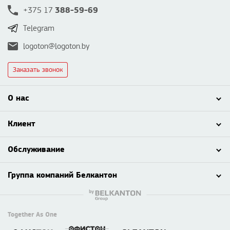
388-59-69
+375 17
Telegram
logoton@logoton.by
Заказать звонок
О нас
Клиент
Обслуживание
Группа компаний Белкантон
Together As One