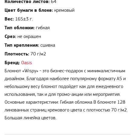
Количество листов:
64
Цвет бумаги в блоке:
кремовый
Вес:
165±3 г.
Тип обложки:
гибкая
Срез:
не окрашен
Тип крепления:
сшивка
Плотность:
70 г/м2
Бренд:
Oasis
Блокнот «Wispy» - это бизнес-подарок с минималистичным
дизайном. Благодаря наиболее популярному формату А5 и
небольшому весу блокнот подойдет как для ежедневного
использования, так и для промо-акции или мероприятия.
Основные характеристики: Гибкая обложка В блокноте 128
линованных страниц кремового цвета с плотностью 70 г/м2.
Большая линейка цветов.