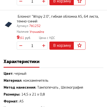
В корзину
Блокнот "Wispy 2.0", гибкая обложка A5, 64 листа,
темно-синий
781232
Уточняйте
9
,61
руб.
В корзину
Характеристики
Цвет:
черный
Материал:
кожзаменитель
Метод нанесения:
Тампопечать , Шелкография
Размеры:
14,5 х 21 х 0,8
Формат:
А5