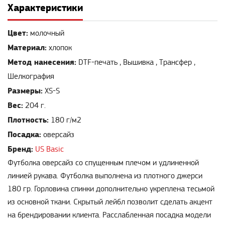
Характеристики
Цвет:
молочный
Материал:
хлопок
Метод нанесения:
DTF-печать , Вышивка , Трансфер ,
Шелкография
Размеры:
XS-S
Вес:
204 г.
Плотность:
180 г/м2
Посадка:
оверсайз
Бренд:
US Basic
Футболка оверсайз со спущенным плечом и удлиненной
линией рукава. Футболка выполнена из плотного джерси
180 гр. Горловина спинки дополнительно укреплена тесьмой
из основной ткани. Скрытый лейбл позволит сделать акцент
на брендировании клиента. Расслабленная посадка модели