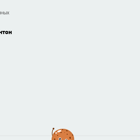
нных
нтон