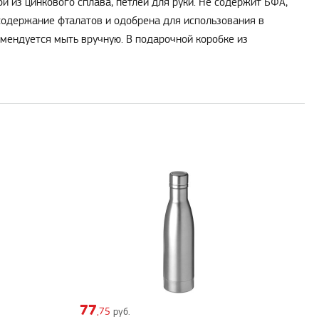
 из цинкового сплава, петлей для руки. Не содержит БФА,
содержание фталатов и одобрена для использования в
мендуется мыть вручную. В подарочной коробке из
77
,75
руб.