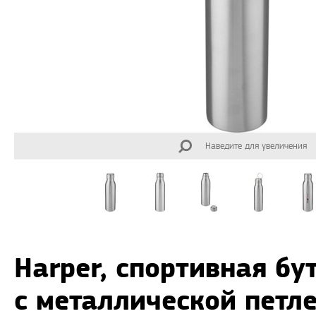
Наведите для увеличения
Harper, спортивная б
с металлической петл