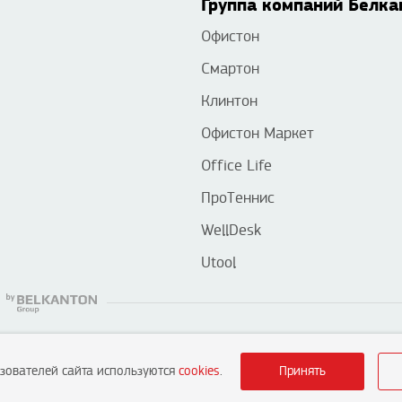
Группа компаний Белка
Офистон
Смартон
Клинтон
Офистон Маркет
Office Life
ПроТеннис
WellDesk
Utool
ьзователей сайта используются
cookies
.
Принять