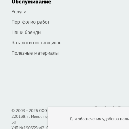
Обслуживание
Услуги
Портфолио работ
Наши бренды
Каталоги поставщиков
Полезные материалы
Together As One
© 2003 - 2026 ООО «Смартон», Логотон™
220138, г. Минск, пер. Липковский, д. 22, каб.
Для обеспечения удобства пол
50
УНП №190635842, 04.07.2005,