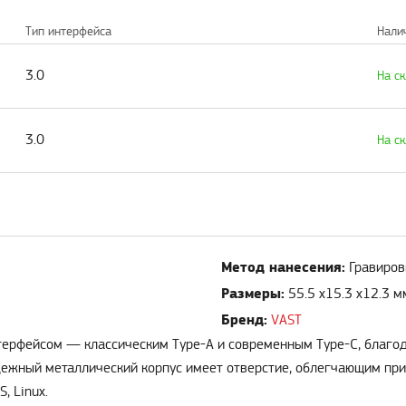
Тип интерфейса
Нали
3.0
На с
3.0
На с
Метод нанесения:
Гравиров
Размеры:
55.5 x15.3 x12.3 м
Бренд:
VAST
терфейсом — классическим Type-A и современным Type-C, благо
адежный металлический корпус имеет отверстие, облегчающим пр
, Linux.