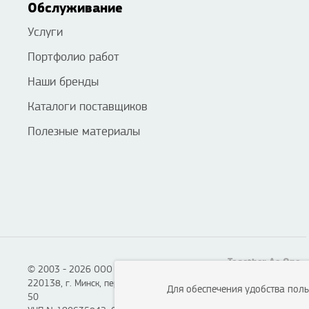
Обслуживание
Услуги
Портфолио работ
Наши бренды
Каталоги поставщиков
Полезные материалы
Together As One
© 2003 - 2026 ООО «Смартон», Логотон™
220138, г. Минск, пер. Липковский, д. 22, каб.
Для обеспечения удобства пол
50