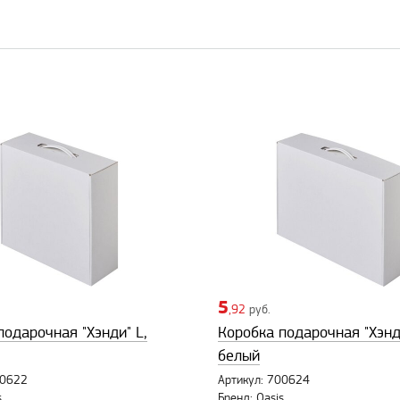
5
,92
руб.
подарочная "Хэнди" L,
Коробка подарочная "Хэнд
белый
00622
Артикул: 700624
s
Бренд: Oasis