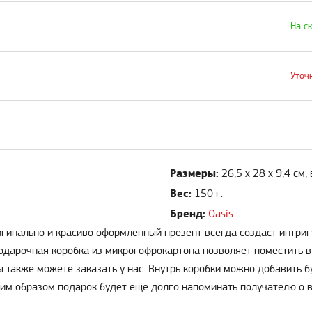
На с
Уточ
Размеры:
26,5 х 28 х 9,4 см,
Вес:
150 г.
Бренд:
Oasis
гинально и красиво оформленный презент всегда создаст интригу
одарочная коробка из микрогофрокартона позволяет поместить в
ы также можете заказать у нас. Внутрь коробки можно добавить
ким образом подарок будет еще долго напоминать получателю о в