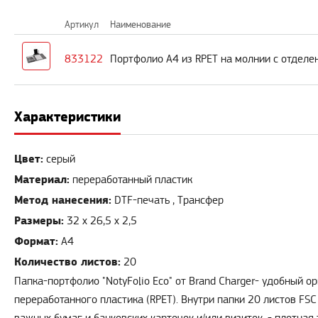
Артикул
Наименование
833122
Портфолио А4 из RPET на молнии с отделени
Характеристики
Цвет:
серый
Материал:
переработанный пластик
Метод нанесения:
DTF-печать , Трансфер
Размеры:
32 х 26,5 х 2,5
Формат:
А4
Количество листов:
20
Папка-портфолио "NotyFolio Eco" от Brand Charger- удобный 
переработанного пластика (RPET). Внутри папки 20 листов FS