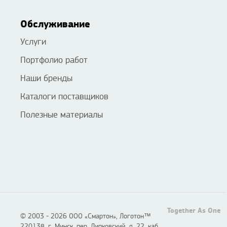
Обслуживание
Услуги
Портфолио работ
Наши бренды
Каталоги поставщиков
Полезные материалы
Together As One
© 2003 - 2026 ООО «Смартон», Логотон™
220138, г. Минск, пер. Липковский, д. 22, каб.