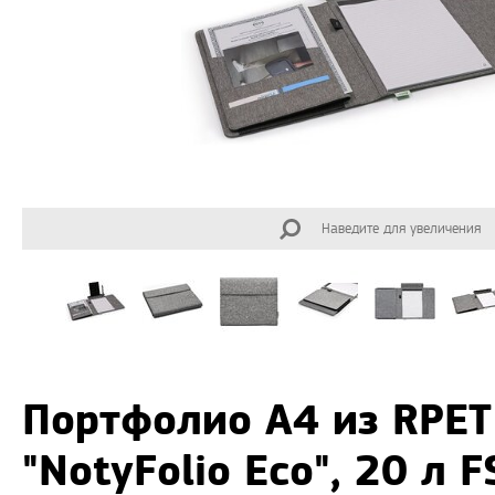
Наведите для увеличения
Портфолио А4 из RPET
"NotyFolio Eco", 20 л 