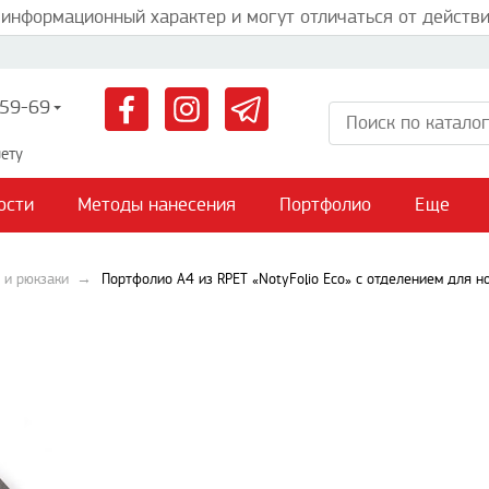
 информационный характер и могут отличаться от действи
59-69
ету
ости
Методы нанесения
Портфолио
Еще
 и рюкзаки
Портфолио А4 из RPET «NotyFolio Eco» с отделением для н