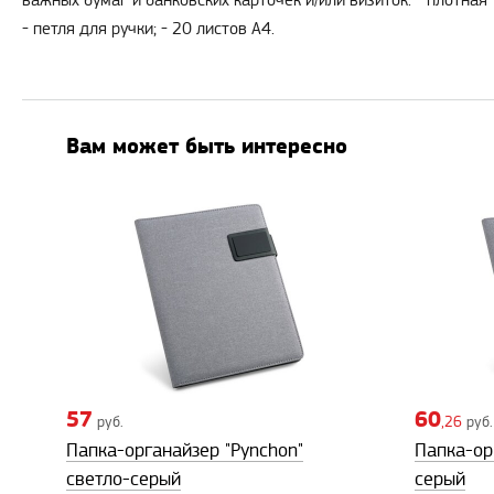
важных бумаг и банковских карточек и/или визиток. - плотная
- петля для ручки; - 20 листов А4.
Вам может быть интересно
57
60
руб.
,26
руб.
Папка-органайзер "Pynchon"
Папка-орг
светло-серый
серый