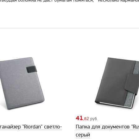
 твердая обложка не даст бумагам помяться; - несколько кармано
41
,82
руб.
анайзер "Riordan" светло-
Папка для документов "Rus
серый