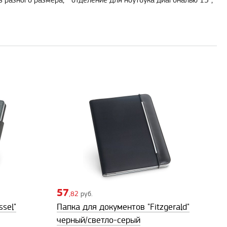
в разного размера; - отделение для ноутбука диагональю 13";
57
,82
руб.
sel"
Папка для документов "Fitzgerald"
черный/светло-серый