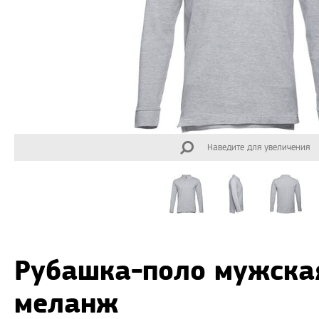
Наведите для увеличения
Рубашка-поло мужская
меланж