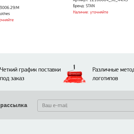
Артикул: 12100004_50_44/XS
Бренд: STAN
53006.29/M
Наличие: уточняйте
lothes
точняйте
Четкий график поставки
Различные мето
под заказ
логотипов
 рассылка