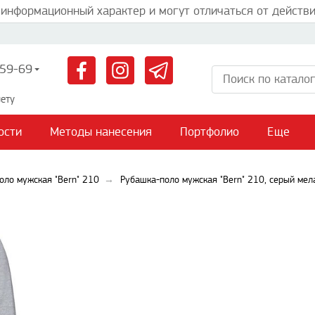
 информационный характер и могут отличаться от действи
59-69
ету
ости
Методы нанесения
Портфолио
Еще
оло мужская "Bern" 210
Рубашка-поло мужская "Bern" 210, серый ме