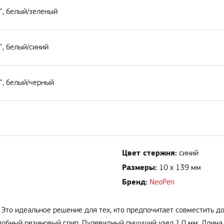
", белый/зеленый
", белый/синий
", белый/черный
Цвет стержня:
синий
Размеры:
10 х 139 мм
Бренд:
NeoPen
 Это идеальное решение для тех, кто предпочитает совместить дос
добный резиновый грип. Пулевидный пишущий узел 1.0 мм. Длина 