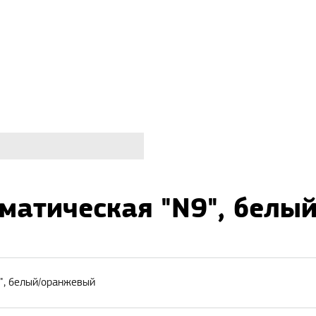
матическая "N9", белы
", белый/оранжевый