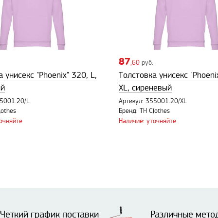
87
,60
руб.
 унисекс "Phoenix" 320, L,
Толстовка унисекс "Phoeni
ый
XL, сиреневый
55001.20/L
Артикул: 355001.20/XL
lothes
Бренд: TH Clothes
точняйте
Наличие: уточняйте
Четкий график поставки
Различные мето