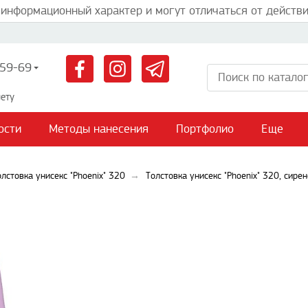
 информационный характер и могут отличаться от действи
59-69
ету
ости
Методы нанесения
Портфолио
Еще
олстовка унисекс "Phoenix" 320
Толстовка унисекс "Phoenix" 320, сире