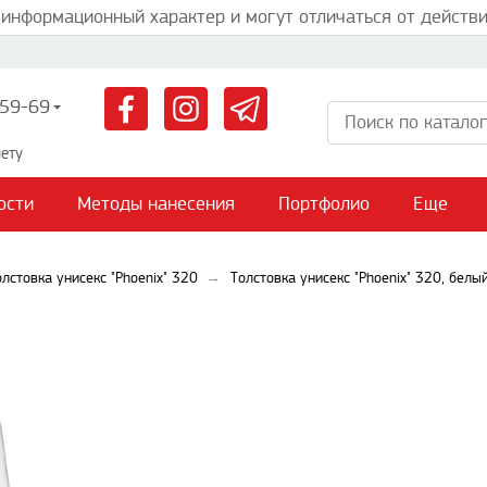
 информационный характер и могут отличаться от действи
59-69
ету
ости
Методы нанесения
Портфолио
Еще
олстовка унисекс "Phoenix" 320
Толстовка унисекс "Phoenix" 320, белы