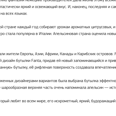
именно фантазия немецких производителей дала жизнь этому всеми
антастически яркий и освежающий вкус. И, наконец, последняя и с
на всех языках.
той стране каждый год собирают урожаи ароматных цитрусовых, и 
ро стала популярна в Италии. Апельсиновая страна оценила новы
ли жители Европы, Азии, Африки, Канады и Карибских островов.
й дизайн бутылки Fanta, придав ей новый запоминающийся и при
анную» бутылку, её рифленая поверхность создавала впечатление,
ложенных дизайнерами вариантов была выбрана бутылка эффектн
ё шарообразная верхняя часть очень напоминала апельсин — ист
торый любят во всем мире, его искрометный, яркий, будоражащий