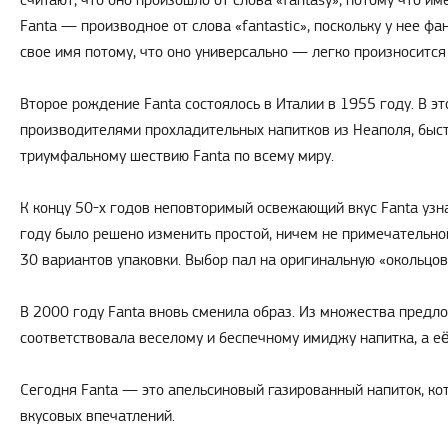
считают, что оно произошло от слова «fantasy», потому что 
Fanta — производное от слова «fantastic», поскольку у нее ф
свое имя потому, что оно универсально — легко произносится 
Второе рождение Fanta состоялось в Италии в 1955 году. В э
производителями прохладительных напитков из Неаполя, быст
триумфальному шествию Fanta по всему миру.
К концу 50-х годов неповторимый освежающий вкус Fanta узна
году было решено изменить простой, ничем не примечательно
30 вариантов упаковки. Выбор пал на оригинальную «окольцов
В 2000 году Fanta вновь сменила образ. Из множества пред
соответствовала веселому и беспечному имиджу напитка, а е
Сегодня Fanta — это апельсиновый газированный напиток, ко
вкусовых впечатлений.