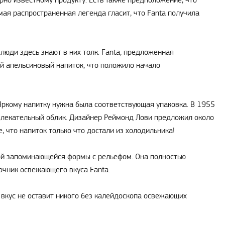
рно известному продукту. Есть также предположение, что
амая распространенная легенда гласит, что Fanta получила
люди здесь знают в них толк. Fanta, предложенная
й апельсиновый напиток, что положило начало
 Яркому напитку нужна была соответствующая упаковка. В 1955
влекательный облик. Дизайнер Реймонд Лови предложил около
 что напиток только что достали из холодильника!
ой запоминающейся формы с рельефом. Она полностью
очник освежающего вкуса Fanta.
 вкус не оставит никого без калейдоскопа освежающих