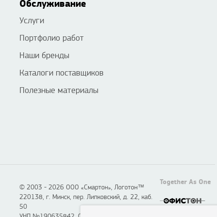
Обслуживание
Услуги
Портфолио работ
Наши бренды
Каталоги поставщиков
Полезные материалы
Together As One
© 2003 - 2026 ООО «Смартон», Логотон™
220138, г. Минск, пер. Липковский, д. 22, каб.
50
УНП №190635842, 04.07.2005,