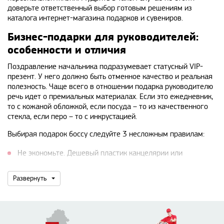
доверьте ответственный выбор готовым решениям из
каталога интернет-магазина подарков и сувениров.
Бизнес-подарки для руководителей:
особенности и отличия
Поздравление начальника подразумевает статусный VIP-
презент. У него должно быть отменное качество и реальная
полезность. Чаще всего в отношении подарка руководителю
речь идет о премиальных материалах. Если это ежедневник,
то с кожаной обложкой, если посуда – то из качественного
стекла, если перо – то с инкрустацией.
Выбирая подарок боссу следуйте 3 несложным правилам:
Не экономьте. Дешевый пластик канцелярии или
некачественные швы ремня испортят все впечатление о
Развернуть
подарке. Если есть возможность, запросите у поставщика
образец и примите решение после тщательного осмотра
товара.
Не брендируйте корпоративные ВИП подарки слишком