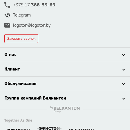
388-59-69
+375 17
Telegram
logoton@logoton.by
Заказать звонок
О нас
Клиент
Обслуживание
Группа компаний Белкантон
Together As One