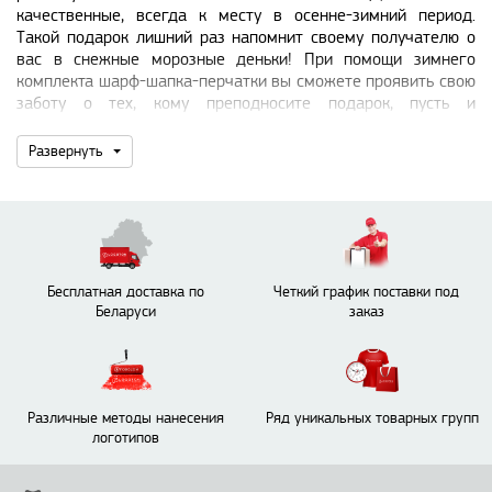
качественные, всегда к месту в осенне-зимний период.
Такой подарок лишний раз напомнит своему получателю о
вас в снежные морозные деньки! При помощи зимнего
комплекта шарф-шапка-перчатки вы сможете проявить свою
заботу о тех, кому преподносите подарок, пусть и
корпоративный.
Развернуть
В каталоге бизнес-сувениров и корпоративных подарков
Logoton.by вы найдете изделия из флиса, акрила и шерсти. У
каждого материала свои преимущества:
Флис. Приятный к телу материал, способен долго
удерживать тепло. У него малый удельный вес –
Бесплатная доставка по
Четкий график поставки под
флисовые шарфы практически невесомые. На флисовую
Беларуси
заказ
ткань не бывает аллергии. Сам материал быстро сохнет, а
во влажном состоянии флис обладает свойствами
теплоизоляции ­– даже если шарф или шапка вымокнут,
Различные методы нанесения
Ряд уникальных товарных групп
они будут продолжать греть.
логотипов
Акрил. Данный материал прочный и легкий. Главным
преимуществом акрила по сравнению с натуральными