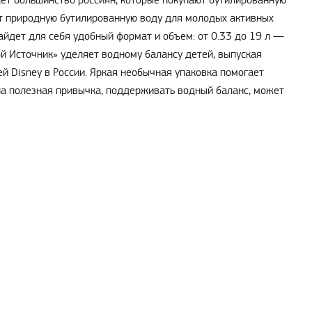
ает большинство россиян, которые покупают бутилированную
ет природную бутилированную воду для молодых активных
айдет для себя удобный формат и объем: от 0.33 до 19 л —
й Источник» уделяет водному балансу детей, выпуская
й Disney в России. Яркая необычная упаковка помогает
на полезная привычка, поддерживать водный баланс, может