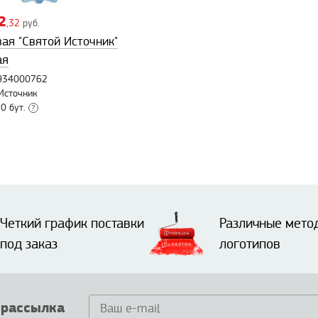
2
,32
руб.
ая "Святой Источник"
ая
3934000762
Источник
 0 бут.
?
Четкий график поставки
Различные мето
под заказ
логотипов
 рассылка