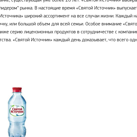
рынке, существующая уже более 20 лет. «Святой Источник» выбир
 лидером* рынка. В настоящие время «Святой Источник» выпуска
Источника» широкий ассортимент на все случаи жизни. Каждый н
чку, или большой объем для всей семьи. Особое внимание «Свято
акже серию лицензионных продуктов в сотрудничестве с компание
тства. «Святой Источник» каждый день доказывает, что всего од