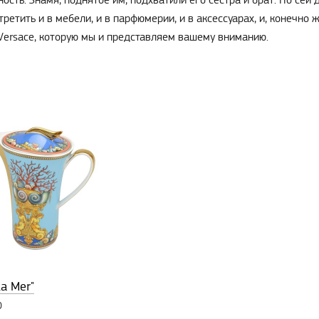
ость. Знамя, поднятое им, подхватили его сестра и брат. По сей
етить и в мебели, и в парфюмерии, и в аксессуарах, и, конечно 
 Versace, которую мы и представляем вашему вниманию.
a Mer"
0