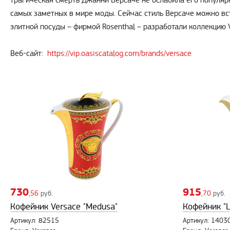
трагическая смерть Джанни Версаче не ослабила его популярн
самых заметных в мире моды. Сейчас стиль Версаче можно встр
элитной посуды – фирмой Rosenthal – разработали коллекцию
Веб-сайт:
https://vip.oasiscatalog.com/brands/versace
730
915
,56
руб.
,70
руб.
Кофейник Versace "Medusa"
Кофейник "L
Артикул: 82515
Артикул: 1403