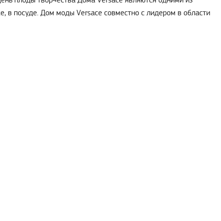
 день плоды творчества Дома Versace являются одними из
же, в посуде. Дом моды Versace совместно с лидером в области