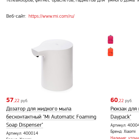
телевизоров, фитнес-браслетов, гаджетов для "умного дома" 
Веб-сайт:
https://www.mi.com/ru/
57
60
,22
руб.
,22
руб.
Дозатор для жидкого мыла
Рюкзак для 
бесконтактный "Mi Automatic Foaming
Daypack"
Soap Dispenser"
Артикул: 4000
Бренд: Xiaomi
Артикул: 400014
Наличие: уточн