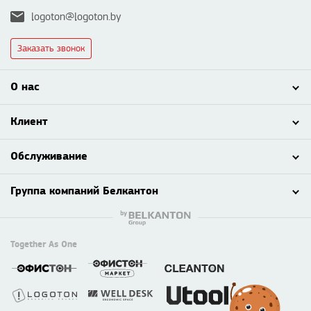
logoton@logoton.by
Заказать звонок
О нас
Клиент
Обслуживание
Группа компаний Белкантон
Together As One