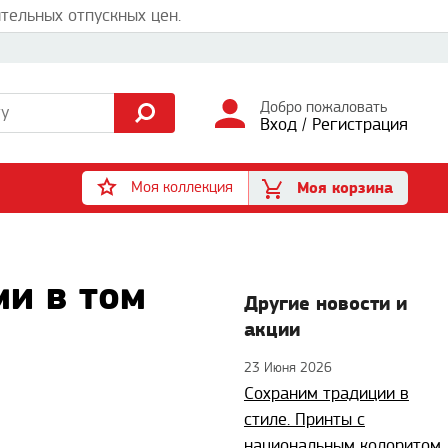
тельных отпускных цен.
Добро пожаловать
Вход
/
Регистрация
Моя коллекция
Моя корзина
ми в том
Другие новости и
акции
23 Июня 2026
Сохраним традиции в
стиле. Принты с
национальным колоритом