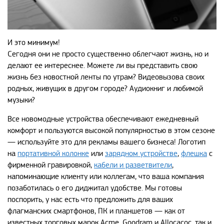
И это минимум!
Сегодня они не просто существенно облегчают жизнь, но и
делают ее интереснее. Можете ли вы представить свою
жизнь без новостной ленты по утрам? Видеовызова своих
родных, живущих в другом городе? Аудиокниг и любимой
музыки?
Все новомодные устройства обеспечивают ежедневный
комфорт и пользуются высокой популярностью в этом сезоне
— используйте это для рекламы вашего бизнеса! Логотип
на
портативной колонке
или
зарядном устройстве
,
флешка
с
фирменной гравировкой,
кабели и разветвители
,
напоминающие клиенту или коллегам, что ваша компания
позаботилась о его диджитал удобстве. Мы готовы
поспорить, у нас есть что предложить для ваших
флагманских смартфонов, ПК и планшетов — как от
известных торговых марок Acme, Goodram и Allocacoc, так и