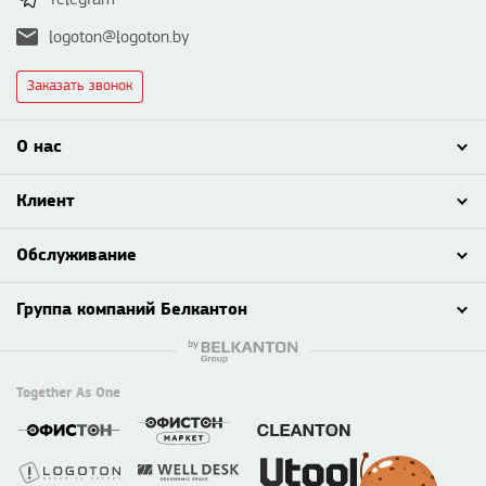
logoton@logoton.by
Заказать звонок
О нас
Клиент
Обслуживание
Группа компаний Белкантон
Together As One