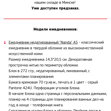
нашем складе в Минске!
Уже доступен предзаказ.
Модели ежедневников:
Ежедневник недатированный "Nanda" А5
-
классический
ежедневник в твердой обложке из высококачественной
искусственной кожи.
Размер ежедневника 14,3*20,5 см. Декоративная
прострочка нитью по периметру обложки.
Блок в 272 стр., недатированный, линованный, с
элементами планирования.
Бумага кремовая 70 гр.кв.м., печать в 1 цвет - серый
Pantone 424U. Перфорация уголков блока.
В начале блока одна страница с персональными данными,
планер на 4 страницы для планирования важных дел на
год; в конце - телефонная книга.
Скругленные уголки блока и обложки. Двойное ляссе в