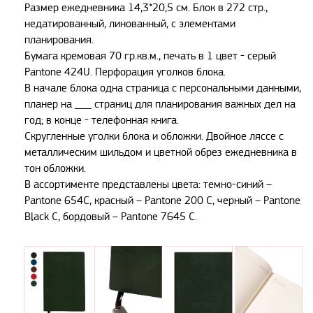
Размер ежедневника 14,3*20,5 см. Блок в 272 стр.,
недатированный, линованный, с элементами
планирования.
Бумага кремовая 70 гр.кв.м., печать в 1 цвет - серый
Pantone 424U. Перфорация уголков блока.
В начале блока одна страница с персональными данными,
планер на ___ страниц для планирования важных дел на
год; в конце - телефонная книга.
Скругленные уголки блока и обложки. Двойное ляссе с
металлическим шильдом и цветной обрез ежедневника в
тон обложки.
В ассортименте представлены цвета: темно-синий –
Pantone 654C, красный – Pantone 200 C, черный – Pantone
Black C, бордовый – Pantone 7645 C.