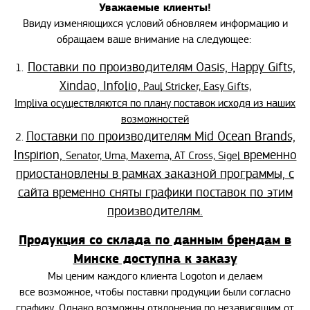
Уважаемые клиенты!
Ввиду изменяющихся условий обновляем информацию и
обращаем ваше внимание на следующее:
Поставки по производителям Oasis, Happy Gifts,
1.
Xindao, Infolio,
Paul Stricker, Easy Gifts,
Impliva
осуществляются по плану поставок исходя из наших
возможностей
Поставки по производителям Mid Ocean Brands,
2.
Inspirion,
временно
Senator, Uma, Maxema, AT Cross, Sigel
приостановлены в рамках заказной программы, с
сайта временно сняты графики поставок по этим
производителям.
Продукция со склада по данным брендам в
Минске доступна к заказу
Мы ценим каждого клиента Logoton и делаем
все возможное, чтобы поставки продукции были согласно
графику. Однако возможны отклонения по независящим от