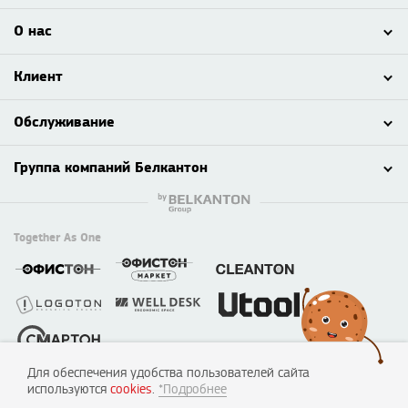
О нас
Клиент
Обслуживание
Группа компаний Белкантон
Together As One
Для обеспечения удобства пользователей сайта
© 2003 - 2026 ООО «Смартон», Логотон™
используются
cookies
.
*Подробнее
220138, г. Минск, пер. Липковский, д. 22, каб. 50