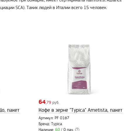
льзуемое при обжарке, имеет сертификаты Rainforest Alliance
циации SCA). Таких людей в Италии всего 15 человек.
64
,79
руб.
lo, пакет
Кофе в зерне "Typica" Ametista, пакет
Артикул: PF 0187
Бренд: Typica
Наличие:
60
/ 0 пач.
?