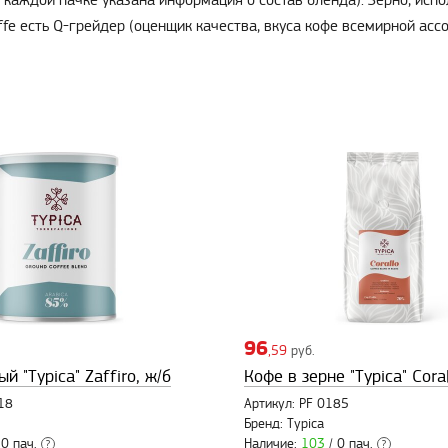
 каждой пачке указана информация о состав бленда). Зерно, испо
ffe есть Q-грейдер (оценщик качества, вкуса кофе всемирной ассо
96
,59
руб.
й "Typica" Zaffiro, ж/б
Кофе в зерне "Typica" Coral
18
Артикул: PF 0185
Бренд: Typica
 0 пач.
Наличие:
103
/ 0 пач.
?
?