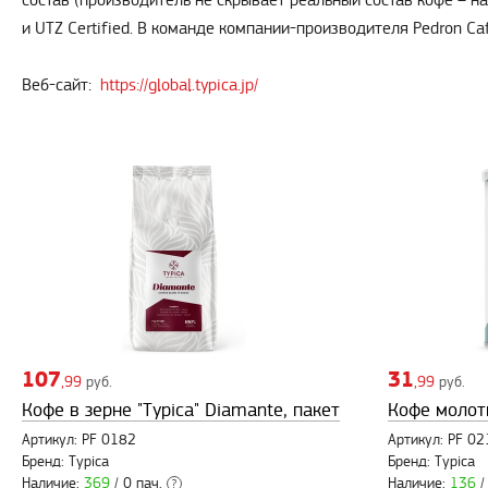
состав (производитель не скрывает реальный состав кофе – на
и UTZ Certified. В команде компании-производителя Pedron Ca
Веб-сайт:
https://global.typica.jp/
107
31
,99
руб.
,99
руб.
Кофе в зерне "Typica" Diamante, пакет
Кофе молоты
Артикул: PF 0182
Артикул: PF 02
Бренд: Typica
Бренд: Typica
Наличие:
369
/ 0 пач.
Наличие:
136
/
?