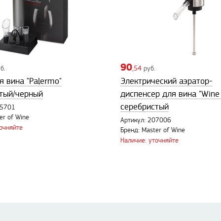
90
б.
,54
руб.
я вина "Palermo"
Электрический аэратор-
тый/черный
диспенсер для вина "Wine 
серебристый
85701
er of Wine
Артикул: 207006
точняйте
Бренд: Master of Wine
Наличие: уточняйте