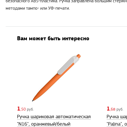
безопасного ABS-пластика. Ручка заправлена большим стерж
методами тампо- или УФ-печати.
Вам может быть интересно
1
1
,50
руб.
,68
руб.
Ручка шариковая автоматическая
Ручка ша
"N16", оранжевый/белый
"Palina",