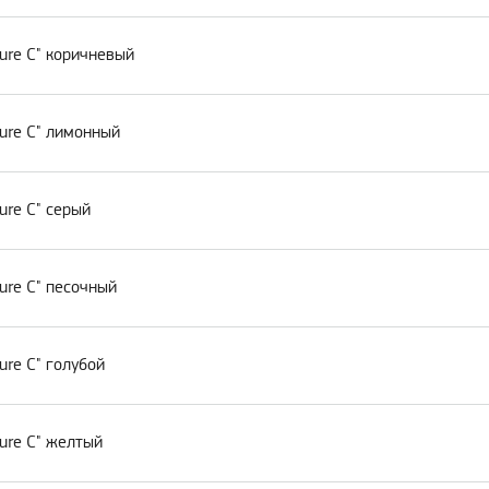
ure C" коричневый
ure C" лимонный
ure C" серый
ure C" песочный
ure C" голубой
ure C" желтый