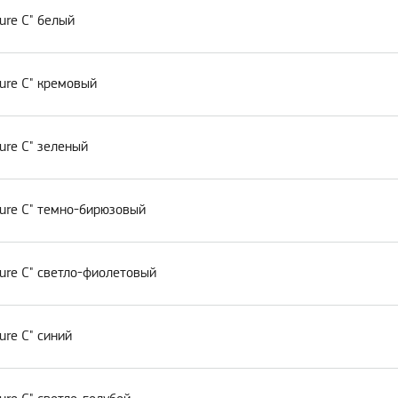
ure C" белый
ure C" кремовый
ure C" зеленый
Pure C" темно-бирюзовый
ure C" светло-фиолетовый
ure C" синий