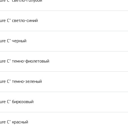
ure C" светло-голубой
ure C" светло-синий
ure C" черный
Pure C" темно-фиолетовый
ure C" темно-зеленый
ure C" бирюзовый
ure C" красный