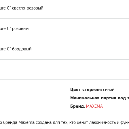
ure C" светло-розовый
ure C" розовый
ure C" бордовый
Цвет стержня:
синий
Минимальная партия под з
Бренд:
MAXEMA
го бренда Maxema создана для тех, кто ценит лаконичность и фун