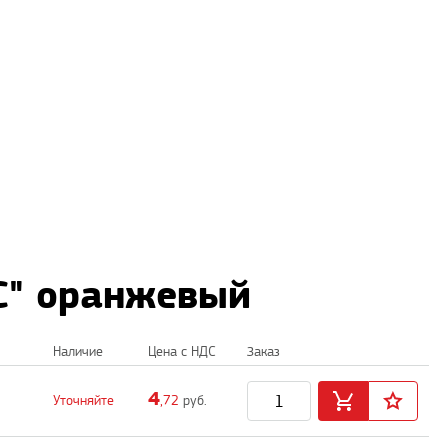
 C" оранжевый
Наличие
Цена с НДС
Заказ
4
Уточняйте
,72
руб.