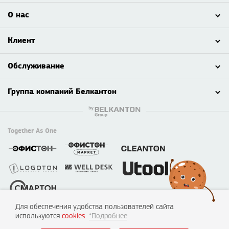
О нас
Клиент
Обслуживание
Группа компаний Белкантон
Together As One
Для обеспечения удобства пользователей сайта
© 2003 - 2026 ООО «Смартон», Логотон™
используются
cookies
.
*Подробнее
220138, г. Минск, пер. Липковский, д. 22, каб. 50