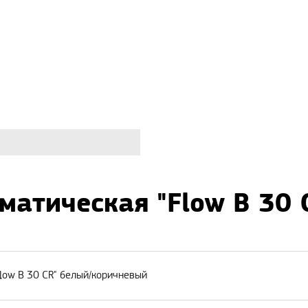
матическая "Flow B 30
low B 30 CR" белый/коричневый