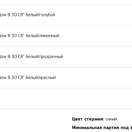
low B 30 CR" белый/голубой
low B 30 CR" белый/лимонный
low B 30 CR" белый/прозрачный
low B 30 CR" белый/красный
Цвет стержня:
синий
Минимальная партия под з