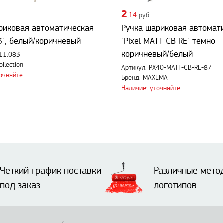
2
,14
руб.
риковая автоматическая
Ручка шариковая автомат
3", белый/коричневый
"Pixel MATT CB RE" темно-
коричневый/белый
611.083
llection
Артикул: PX40-MATT-CB-RE-87
точняйте
Бренд: MAXEMA
Наличие: уточняйте
Четкий график поставки
Различные мето
под заказ
логотипов