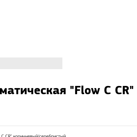
матическая "Flow C CR"
 C CR" коричневый/серебристый