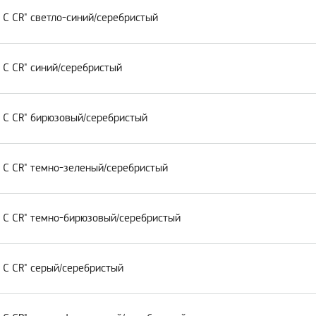
 C CR" светло-синий/серебристый
 C CR" синий/серебристый
 C CR" бирюзовый/серебристый
 C CR" темно-зеленый/серебристый
w C CR" темно-бирюзовый/серебристый
 C CR" серый/серебристый