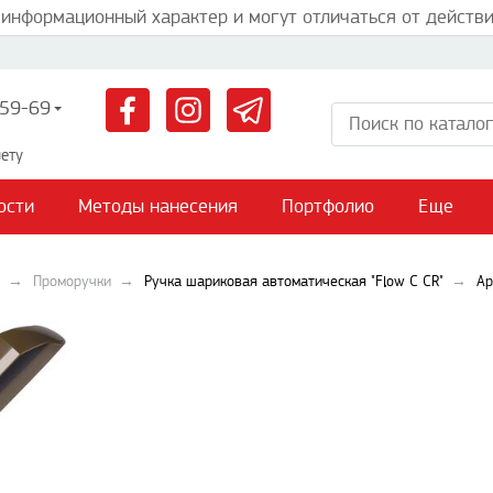
 информационный характер и могут отличаться от действи
59-69
ету
ости
Методы нанесения
Портфолио
Еще
Проморучки
Ручка шариковая автоматическая "Flow C CR"
Ар