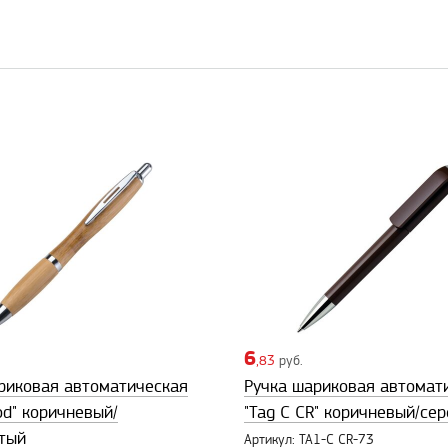
6
,83
руб.
риковая автоматическая
Ручка шариковая автомат
od" коричневый/
"Tag C CR" коричневый/се
тый
Артикул: TA1-C CR-73