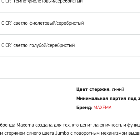
w C CR" темно-фиолетовый/серебристый
 C CR" светло-фиолетовый/серебристый
 C CR" светло-голубой/серебристый
Цвет стержня:
синий
Минимальная партия под з
Бренд:
MAXEMA
 бренда Maxema создана для тех, кто ценит лаконичность и функц
им стержнем синего цвета Jumbo с поворотным механизмом выд