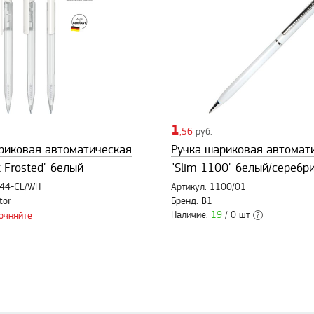
1
,56
руб.
риковая автоматическая
Ручка шариковая автомат
t Frosted" белый
"Slim 1100" белый/серебр
244-CL/WH
Артикул: 1100/01
tor
Бренд: B1
Наличие:
19
/ 0 шт
точняйте
?