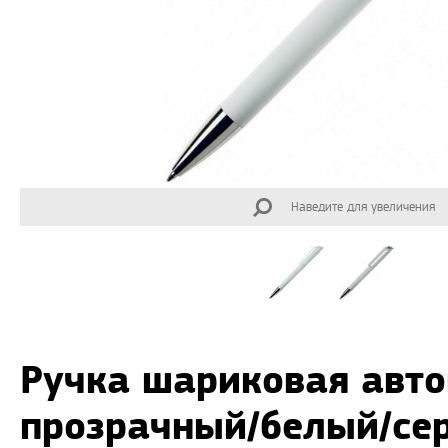
Наведите для увеличения
Ручка шариковая авто
прозрачный/белый/се