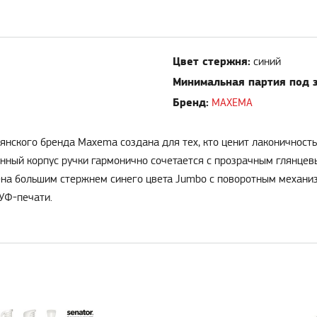
Цвет стержня:
синий
Минимальная партия под з
Бренд:
MAXEMA
янского бренда Maxema создана для тех, кто ценит лаконичность
нный корпус ручки гармонично сочетается с прозрачным глянцев
лена большим стержнем синего цвета Jumbo с поворотным механ
УФ-печати.