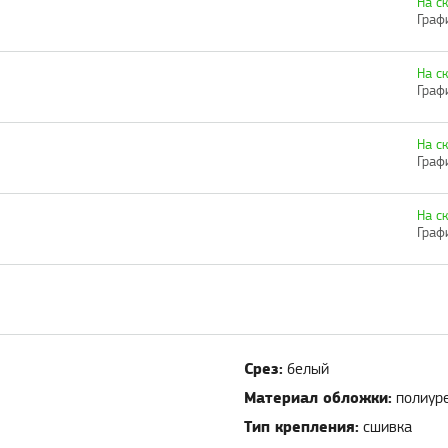
На с
Граф
На с
Граф
На с
Граф
На с
Граф
Срез:
белый
Материал обложки:
полиур
Тип крепления:
сшивка