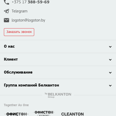
388-59-69
+375 17
Telegram
logoton@logoton.by
Заказать звонок
О нас
Клиент
Обслуживание
Группа компаний Белкантон
Together As One