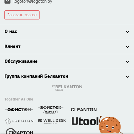
logoton@logoton.by
Заказать звонок
О нас
Клиент
Обслуживание
Группа компаний Белкантон
Together As One