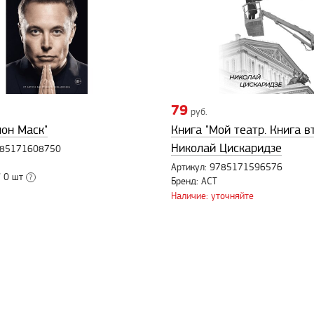
79
руб.
лон Маск"
Книга "Мой театр. Книга в
Николай Цискаридзе
9785171608750
Артикул: 9785171596576
 0 шт
?
Бренд: АСТ
Наличие: уточняйте