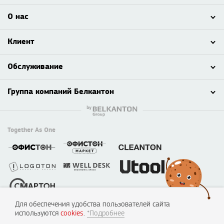
О нас
Клиент
Обслуживание
Группа компаний Белкантон
Together As One
Для обеспечения удобства пользователей сайта
© 2003 - 2026 ООО «Смартон», Логотон™
используются
cookies
.
*Подробнее
220138, г. Минск, пер. Липковский, д. 22, каб. 50