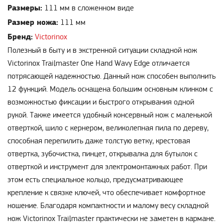
Размеры:
111 мм в сложенном виде
Размер ножа:
111 мм
Бренд:
Victorinox
Полезный в быту и в экстренной ситуации складной нож
Victorinox Trailmaster One Hand Wavy Edge отличается
потрясающей надежностью. Данный нож способен выполнить
12 функций. Модель оснащена большим основным клинком с
возможностью фиксации и быстрого открывания одной
рукой. Также имеется удобный консервный нож с маленькой
отверткой, шило с кернером, великолепная пила по дереву,
способная перепилить даже толстую ветку, крестовая
отвертка, зубочистка, пинцет, открывалка для бутылок с
отверткой и инструмент для электромонтажных работ. При
этом есть специальное кольцо, предусматривающее
крепление к связке ключей, что обеспечивает комфортное
ношение. Благодаря компактности и малому весу складной
нож Victorinox Trailmaster практически не заметен в кармане.