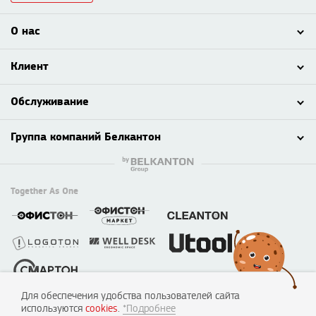
О нас
Клиент
Обслуживание
Группа компаний Белкантон
Together As One
Для обеспечения удобства пользователей сайта
© 2003 - 2026 ООО «Смартон», Логотон™
используются
cookies
.
*Подробнее