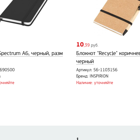
10
,39
руб.
Spectrum A6, черный, разм
Блокнот "Recycle" коричне
черный
0690500
Артикул: 56-1103156
s
Бренд: INSPIRION
точняйте
Наличие: уточняйте