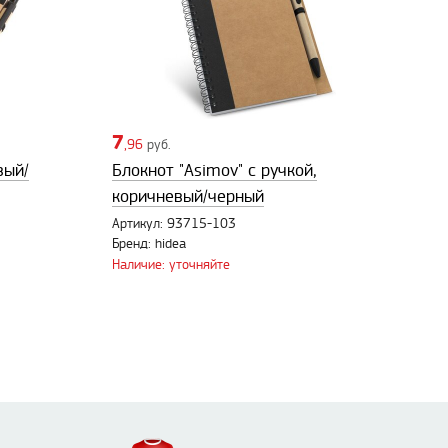
7
,96
руб.
вый/
Блокнот "Asimov" c ручкой,
коричневый/черный
Артикул: 93715-103
Бренд: hidea
Наличие: уточняйте