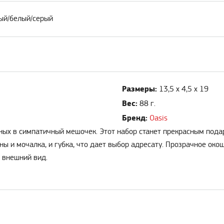
ный/белый/серый
Размеры:
13,5 х 4,5 х 19
Вес:
88 г.
Бренд:
Oasis
анных в симпатичный мешочек. Этот набор станет прекрасным по
ны и мочалка, и губка, что дает выбор адресату. Прозрачное ок
 внешний вид.