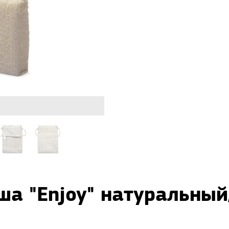
ша "Enjoy" натуральны