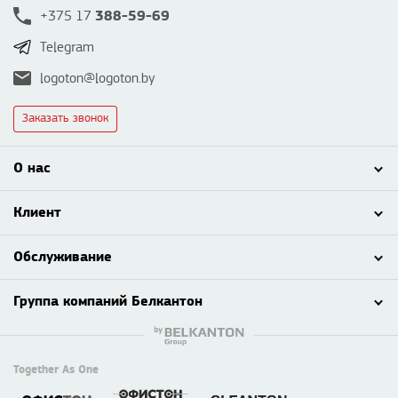
388-59-69
+375 17
Telegram
logoton@logoton.by
Заказать звонок
О нас
Клиент
Обслуживание
Группа компаний Белкантон
Together As One