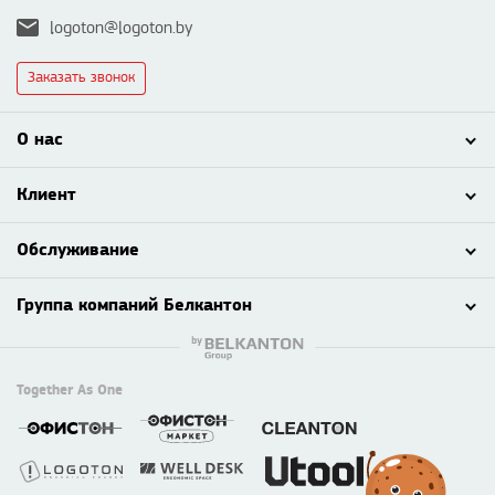
logoton@logoton.by
Заказать звонок
О нас
Клиент
Обслуживание
Группа компаний Белкантон
Together As One