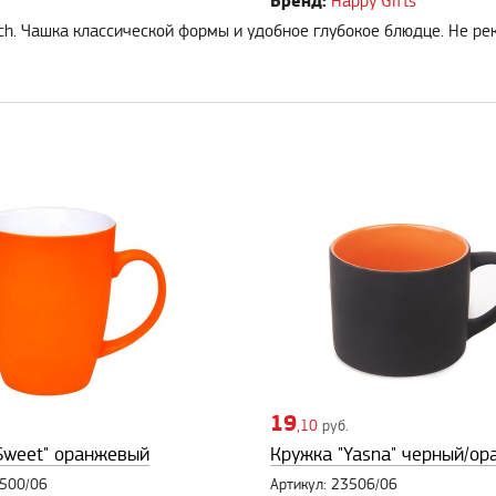
Бренд:
Happy Gifts
ch. Чашка классической формы и удобное глубокое блюдце. Не р
19
,10
руб.
Sweet" оранжевый
Кружка "Yasna" черный/о
3500/06
Артикул: 23506/06