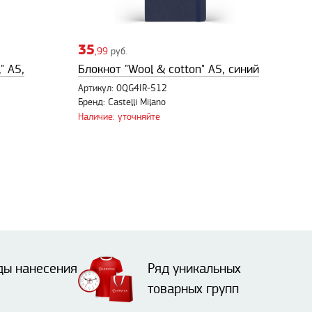
35
,99
руб.
" А5,
Блокнот "Wool & cotton" А5, синий
Артикул: 0QG4IR-512
Бренд: Castelli Milano
Наличие: уточняйте
ды нанесения
Ряд уникальных
товарных групп