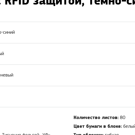
 с RFID защитой, темно-
но-синий
ый
ичневый
Количество листов:
80
Цвет бумаги в блоке:
белы