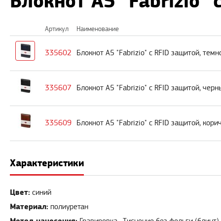
Блокнот А5 "Fabrizio"
Артикул
Наименование
335602
Блокнот А5 "Fabrizio" с RFID защитой, тем
335607
Блокнот А5 "Fabrizio" с RFID защитой, черн
335609
Блокнот А5 "Fabrizio" с RFID защитой, кор
Характеристики
Цвет:
синий
Материал:
полиуретан