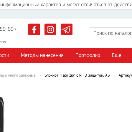
 информационный характер и могут отличаться от действи
59-69
ету
ости
Методы нанесения
Портфолио
Еще
ты и книги записные
Блокнот "Fabrizio" с RFID защитой, А5
Артику