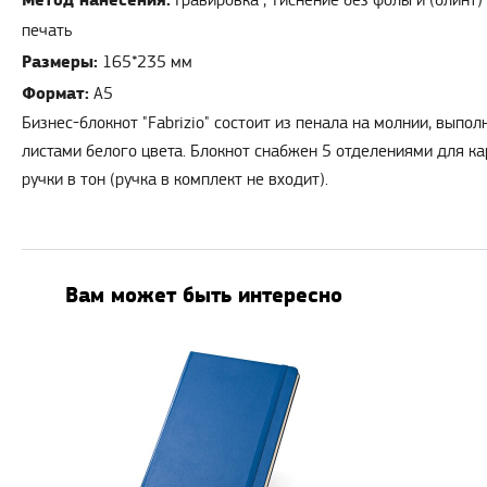
Метод нанесения:
Гравировка , Тиснение без фольги (блинт) , Тиснение фольгой , УФ-
печать
Размеры:
165*235 мм
Формат:
А5
Бизнес-блокнот "Fabrizio" состоит из пенала на молнии, выпо
листами белого цвета. Блокнот снабжен 5 отделениями для ка
ручки в тон (ручка в комплект не входит).
Вам может быть интересно