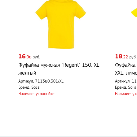
16
18
,98
руб.
,22
руб.
Фуфайка мужская "Regent" 150, XL,
Фуфайка 
желтый
XXL, лим
Артикул: 711380.301/XL
Артикул: 1
Бренд: Sol's
Бренд: Sol's
Наличие: уточняйте
Наличие: у