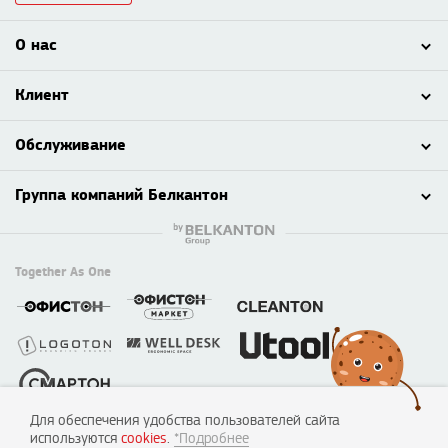
О нас
Клиент
Обслуживание
Группа компаний Белкантон
Together As One
Для обеспечения удобства пользователей сайта
© 2003 - 2026 ООО «Смартон», Логотон™
используются
cookies
.
*Подробнее