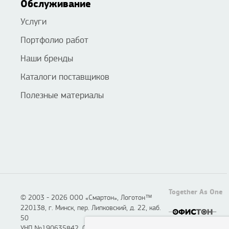
Обслуживание
Услуги
Портфолио работ
Наши бренды
Каталоги поставщиков
Полезные материалы
Together As One
© 2003 - 2026 ООО «Смартон», Логотон™
220138, г. Минск, пер. Липковский, д. 22, каб.
50
УНП №190635842, 04.07.2005,