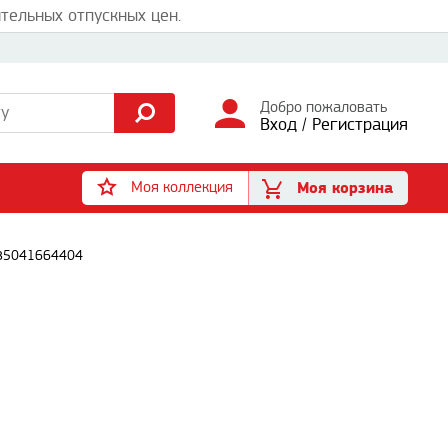
тельных отпускных цен.
Добро пожаловать
Вход
/
Регистрация
Моя коллекция
Моя корзина
785041664404