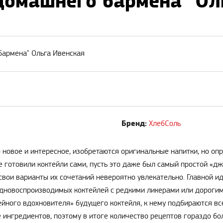
 домашнего бармена" Ол
бармена" Ольга Ивенская
Бренд:
ХлебСоль
 новое и интересное, изобретаются оригинальные напитки, но оп
же готовили коктейли сами, пусть это даже был самый простой 
свои варианты их сочетаний невероятно увлекательно. Главной иде
трудновоспроизводимых коктейлей с редкими ликерами или дороги
ейного вдохновителя» будущего коктейля, к нему подбираются вс
 ингредиентов, поэтому в итоге количество рецептов гораздо бо