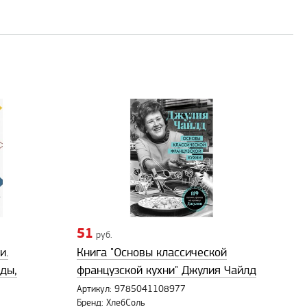
51
руб.
и.
Книга "Основы классической
ды,
французской кухни" Джулия Чайлд
Артикул: 9785041108977
Бренд: ХлебСоль