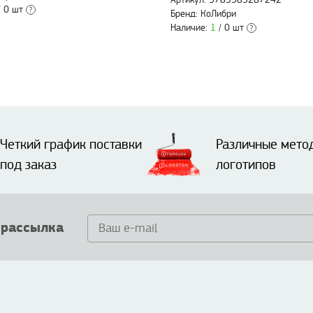
Артикул: 9785389287242
 0 шт
?
Бренд: КоЛибри
Наличие:
1
/ 0 шт
?
Четкий график поставки
Различные мето
под заказ
логотипов
 рассылка