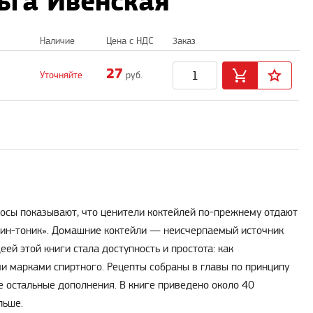
ьга Ивенская
Наличие
Цена с НДС
Заказ
27
Уточняйте
руб.
росы показывают, что ценители коктейлей по-прежнему отдают
«джин-тоник». Домашние коктейли — неисчерпаемый источник
ей этой книги стала доступность и простота: как
ми марками спиртного. Рецепты собраны в главы по принципу
е остальные дополнения. В книге приведено около 40
льше.