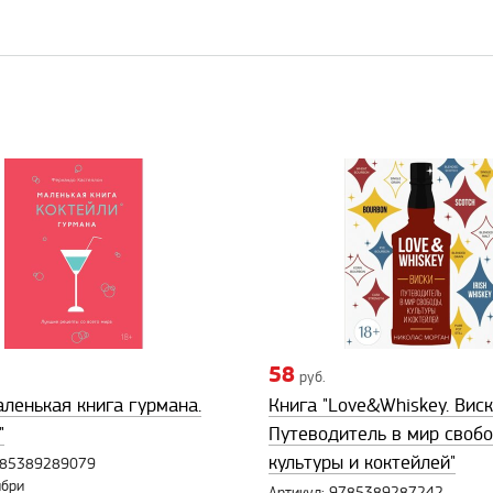
58
руб.
аленькая книга гурмана.
Книга "Love&Whiskey. Виск
"
Путеводитель в мир свобо
культуры и коктейлей"
9785389289079
ибри