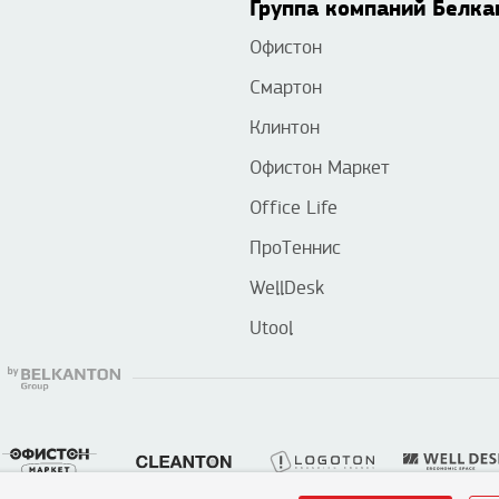
Группа компаний Белка
Офистон
Смартон
Клинтон
Офистон Маркет
Office Life
ПроТеннис
WellDesk
Utool