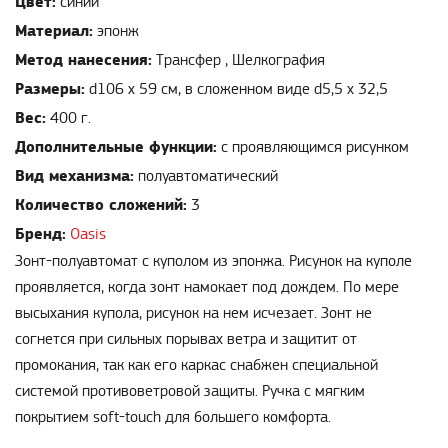
Цвет:
синий
Материал:
эпонж
Метод нанесения:
Трансфер , Шелкография
Размеры:
d106 х 59 см, в сложенном виде d5,5 х 32,5
Вес:
400 г.
Дополнительные функции:
с проявляющимся рисунком
Вид механизма:
полуавтоматический
Количество сложений:
3
Бренд:
Oasis
Зонт-полуавтомат с куполом из эпонжа. Рисунок на куполе
проявляется, когда зонт намокает под дождем. По мере
высыхания купола, рисунок на нем исчезает. Зонт не
согнется при сильных порывах ветра и защитит от
промокания, так как его каркас снабжен специальной
системой противоветровой защиты. Ручка с мягким
покрытием soft-touch для большего комфорта.