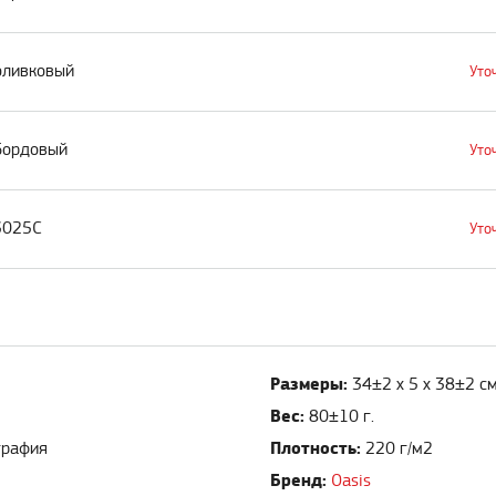
 оливковый
Уто
 бордовый
Уто
 3025C
Уто
Размеры:
34±2 х 5 х 38±2 см
Вес:
80±10 г.
Плотность:
графия
220 г/м2
Бренд:
Oasis