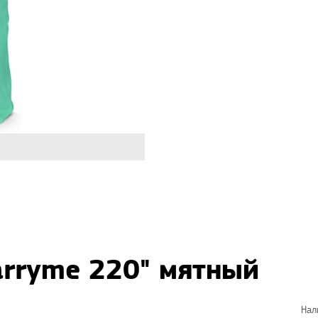
arryme 220" мятный
Нал