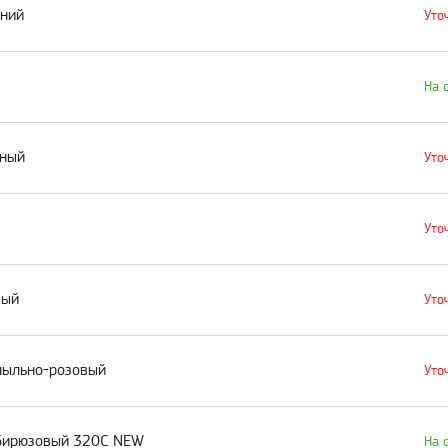
иний
Уто
На 
ьный
Уто
Уто
вый
Уто
 пыльно-розовый
Уто
, бирюзовый 320C NEW
На 