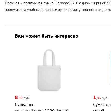
Прочная и практичная сумка "Carryme 220" c дном шириной 50
продуктов, а удобные длинные ручки помогут донести их до до
Вам может быть интересно
8
1
,89
руб.
,86
руб.
Сумка для
Сумка для
покупок "Merida" 220, белый
синий