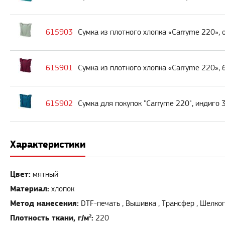
615903
Сумка из плотного хлопка «Carryme 220»,
615901
Сумка из плотного хлопка «Carryme 220»,
615902
Сумка для покупок "Carryme 220", индиго
Характеристики
Цвет:
мятный
Материал:
хлопок
Метод нанесения:
DTF-печать , Вышивка , Трансфер , Шелко
Плотность ткани, г/м²:
220